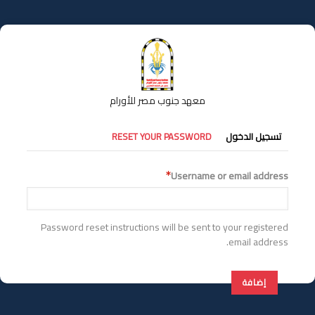
تجاوز
إلى
المحتوى
الرئيسي
معهد جنوب مصر للأورام
التبويبات
تسجيل الدخول
RESET YOUR PASSWORD
الأساسية
Username or email address
Password reset instructions will be sent to your registered
email address.