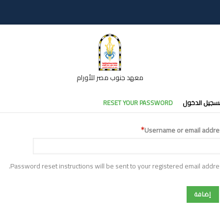
معهد جنوب مصر للأورام
تبويبات
سجيل الدخول
RESET YOUR PASSWORD
أساسية
Username or email addre
Password reset instructions will be sent to your registered email addre