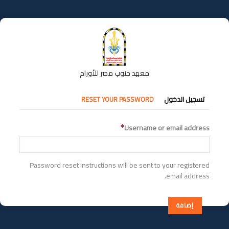
تجاوز
إلى
المحتوى
الرئيسي
معهد جنوب مصر للأورام
التبويبات
تسجيل الدخول
RESET YOUR PASSWORD
الأساسية
Username or email address
Password reset instructions will be sent to your registered
email address.