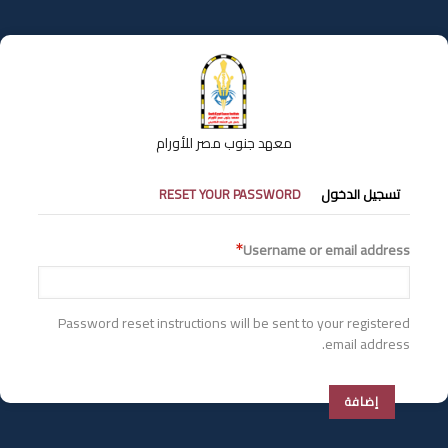
تجاوز
إلى
المحتوى
الرئيسي
معهد جنوب مصر للأورام
التبويبات
تسجيل الدخول
RESET YOUR PASSWORD
الأساسية
Username or email address
Password reset instructions will be sent to your registered
email address.