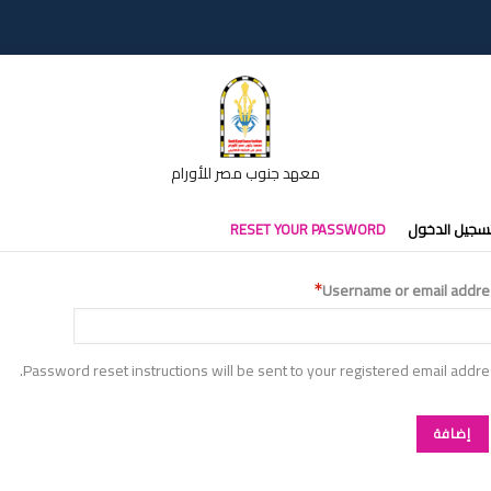
معهد جنوب مصر للأورام
تبويبات
سجيل الدخول
RESET YOUR PASSWORD
أساسية
Username or email addre
Password reset instructions will be sent to your registered email addre