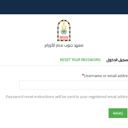
معهد جنوب مصر للأورام
تبويبات
سجيل الدخول
RESET YOUR PASSWORD
أساسية
Username or email addre
Password reset instructions will be sent to your registered email addre