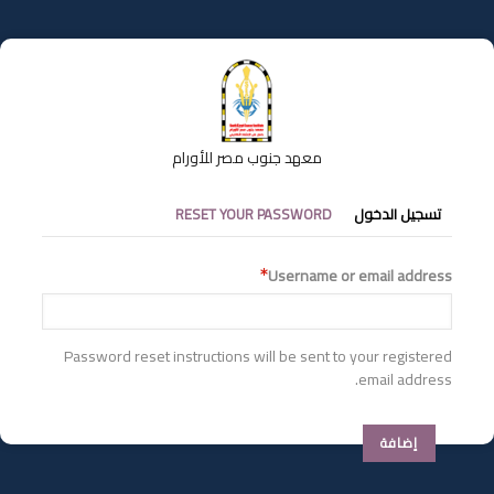
تجاوز
إلى
المحتوى
الرئيسي
معهد جنوب مصر للأورام
التبويبات
تسجيل الدخول
RESET YOUR PASSWORD
الأساسية
Username or email address
Password reset instructions will be sent to your registered
email address.