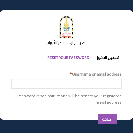
تجاوز
إلى
المحتوى
الرئيسي
معهد جنوب مصر للأورام
التبويبات
تسجيل الدخول
RESET YOUR PASSWORD
الأساسية
Username or email address
Password reset instructions will be sent to your registered
email address.