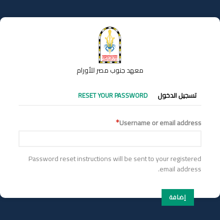
تجاوز
إلى
المحتوى
الرئيسي
معهد جنوب مصر للأورام
التبويبات
تسجيل الدخول
RESET YOUR PASSWORD
الأساسية
Username or email address
Password reset instructions will be sent to your registered
email address.