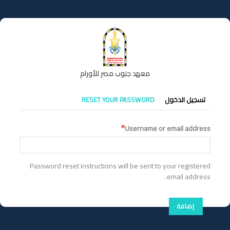
تجاوز
إلى
المحتوى
الرئيسي
معهد جنوب مصر للأورام
التبويبات
تسجيل الدخول
RESET YOUR PASSWORD
الأساسية
Username or email address
Password reset instructions will be sent to your registered
email address.