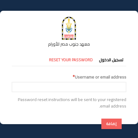
تجاوز
إلى
المحتوى
الرئيسي
معهد جنوب مصر للأورام
التبويبات
تسجيل الدخول
RESET YOUR PASSWORD
الأساسية
Username or email address
Password reset instructions will be sent to your registered
email address.