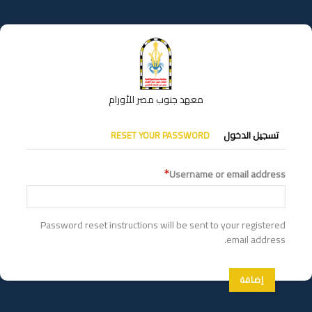
تجاوز
إلى
المحتوى
الرئيسي
معهد جنوب مصر للأورام
التبويبات
تسجيل الدخول
RESET YOUR PASSWORD
الأساسية
Username or email address
Password reset instructions will be sent to your registered
email address.