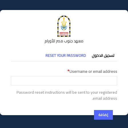
تجاوز
إلى
المحتوى
الرئيسي
معهد جنوب مصر للأورام
التبويبات
تسجيل الدخول
RESET YOUR PASSWORD
الأساسية
Username or email address
Password reset instructions will be sent to your registered
email address.