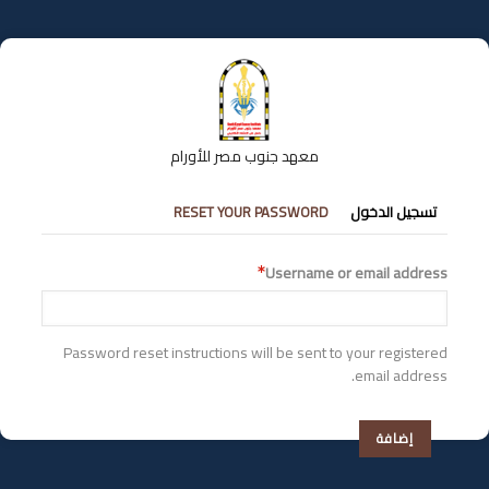
تجاوز
إلى
المحتوى
الرئيسي
معهد جنوب مصر للأورام
التبويبات
تسجيل الدخول
RESET YOUR PASSWORD
الأساسية
Username or email address
Password reset instructions will be sent to your registered
email address.