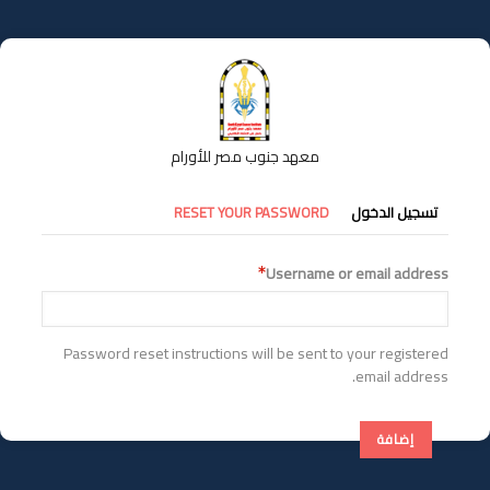
تجاوز
إلى
المحتوى
الرئيسي
معهد جنوب مصر للأورام
التبويبات
تسجيل الدخول
RESET YOUR PASSWORD
الأساسية
Username or email address
Password reset instructions will be sent to your registered
email address.