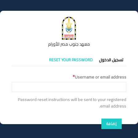
تجاوز
إلى
المحتوى
الرئيسي
معهد جنوب مصر للأورام
التبويبات
تسجيل الدخول
RESET YOUR PASSWORD
الأساسية
Username or email address
Password reset instructions will be sent to your registered
email address.