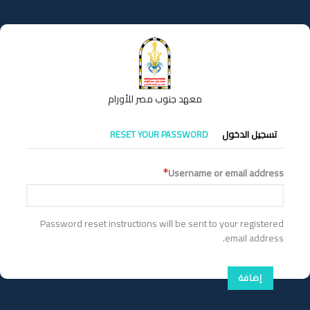
تجاوز
إلى
المحتوى
الرئيسي
معهد جنوب مصر للأورام
التبويبات
تسجيل الدخول
RESET YOUR PASSWORD
الأساسية
Username or email address
Password reset instructions will be sent to your registered
email address.