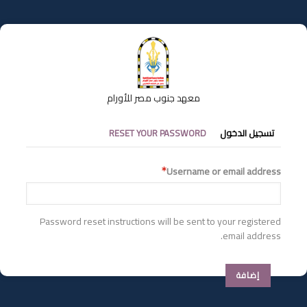
تجاوز
إلى
المحتوى
الرئيسي
معهد جنوب مصر للأورام
التبويبات
تسجيل الدخول
RESET YOUR PASSWORD
الأساسية
Username or email address
Password reset instructions will be sent to your registered
email address.