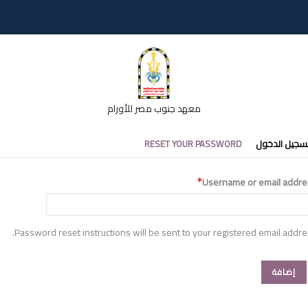
معهد جنوب مصر للأورام
تبويبات
سجيل الدخول
RESET YOUR PASSWORD
أساسية
Username or email addre
Password reset instructions will be sent to your registered email addre