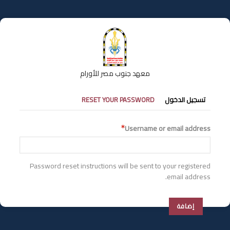
تجاوز
إلى
المحتوى
الرئيسي
معهد جنوب مصر للأورام
التبويبات
تسجيل الدخول
RESET YOUR PASSWORD
الأساسية
Username or email address
Password reset instructions will be sent to your registered
email address.