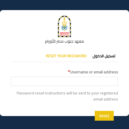
تجاوز
إلى
المحتوى
الرئيسي
معهد جنوب مصر للأورام
التبويبات
تسجيل الدخول
RESET YOUR PASSWORD
الأساسية
Username or email address
Password reset instructions will be sent to your registered
email address.