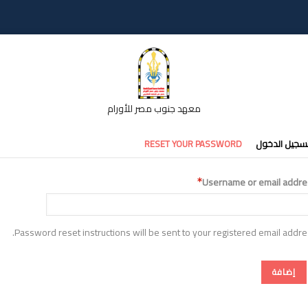
معهد جنوب مصر للأورام
تبويبات
سجيل الدخول
RESET YOUR PASSWORD
أساسية
Username or email addre
Password reset instructions will be sent to your registered email addre