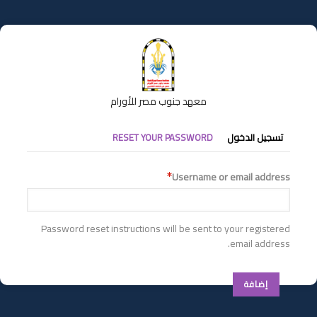
تجاوز
إلى
المحتوى
الرئيسي
معهد جنوب مصر للأورام
التبويبات
تسجيل الدخول
RESET YOUR PASSWORD
الأساسية
Username or email address
Password reset instructions will be sent to your registered
email address.