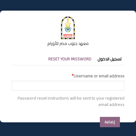
تجاوز
إلى
المحتوى
الرئيسي
معهد جنوب مصر للأورام
التبويبات
تسجيل الدخول
RESET YOUR PASSWORD
الأساسية
Username or email address
Password reset instructions will be sent to your registered
email address.