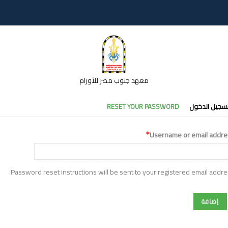
معهد جنوب مصر للأورام
تبويبات
سجيل الدخول
RESET YOUR PASSWORD
أساسية
Username or email addre
Password reset instructions will be sent to your registered email addre