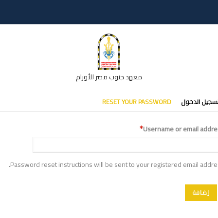
معهد جنوب مصر للأورام
تبويبات
سجيل الدخول
RESET YOUR PASSWORD
أساسية
Username or email addre
Password reset instructions will be sent to your registered email addre