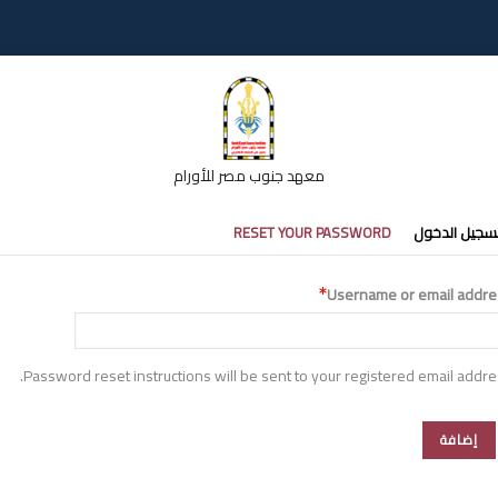
معهد جنوب مصر للأورام
تبويبات
سجيل الدخول
RESET YOUR PASSWORD
أساسية
Username or email addre
Password reset instructions will be sent to your registered email addre