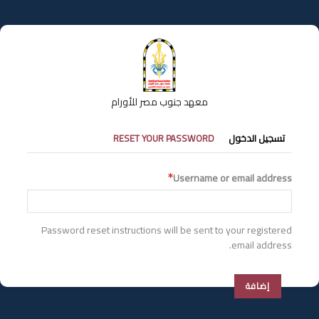
تجاوز
إلى
المحتوى
الرئيسي
معهد جنوب مصر للأورام
التبويبات
تسجيل الدخول
RESET YOUR PASSWORD
الأساسية
Username or email address
Password reset instructions will be sent to your registered
email address.