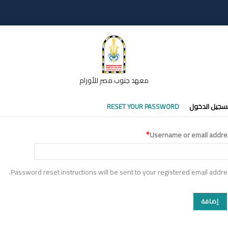
معهد جنوب مصر للأورام
تبويبات
سجيل الدخول
RESET YOUR PASSWORD
أساسية
Username or email addre
Password reset instructions will be sent to your registered email addre