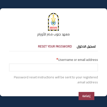
تجاوز
إلى
المحتوى
الرئيسي
معهد جنوب مصر للأورام
التبويبات
تسجيل الدخول
RESET YOUR PASSWORD
الأساسية
Username or email address
Password reset instructions will be sent to your registered
email address.