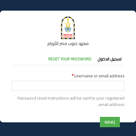
تجاوز
إلى
المحتوى
الرئيسي
معهد جنوب مصر للأورام
التبويبات
تسجيل الدخول
RESET YOUR PASSWORD
الأساسية
Username or email address
Password reset instructions will be sent to your registered
email address.