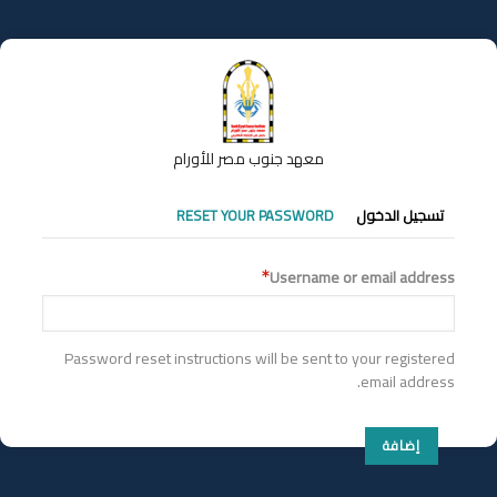
تجاوز
إلى
المحتوى
الرئيسي
معهد جنوب مصر للأورام
التبويبات
تسجيل الدخول
RESET YOUR PASSWORD
الأساسية
Username or email address
Password reset instructions will be sent to your registered
email address.