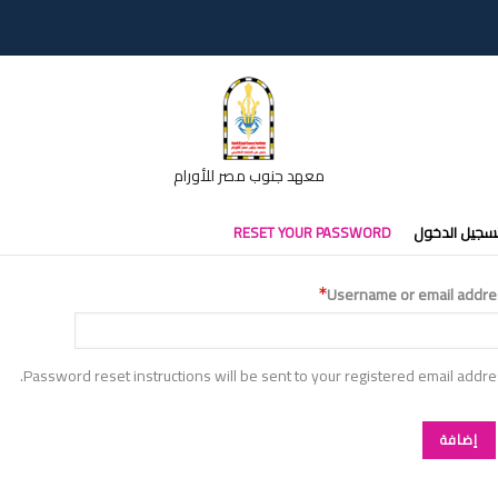
معهد جنوب مصر للأورام
تبويبات
سجيل الدخول
RESET YOUR PASSWORD
أساسية
Username or email addre
Password reset instructions will be sent to your registered email addre