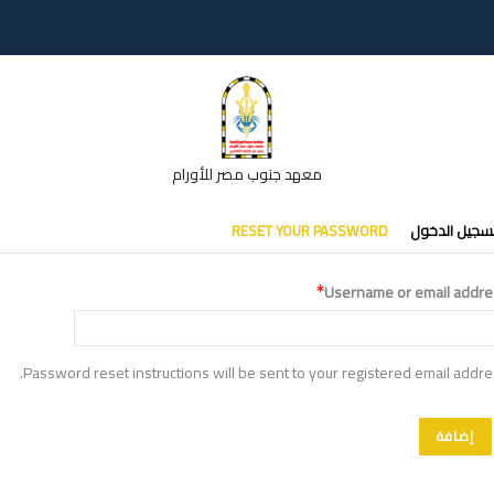
معهد جنوب مصر للأورام
تبويبات
سجيل الدخول
RESET YOUR PASSWORD
أساسية
Username or email addre
Password reset instructions will be sent to your registered email addre