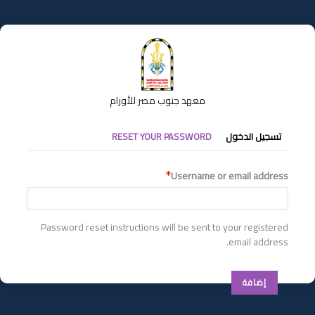
تجاوز
إلى
المحتوى
الرئيسي
معهد جنوب مصر للأورام
التبويبات
تسجيل الدخول
RESET YOUR PASSWORD
الأساسية
Username or email address
Password reset instructions will be sent to your registered
email address.