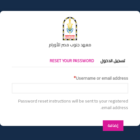
تجاوز
إلى
المحتوى
الرئيسي
معهد جنوب مصر للأورام
التبويبات
تسجيل الدخول
RESET YOUR PASSWORD
الأساسية
Username or email address
Password reset instructions will be sent to your registered
email address.