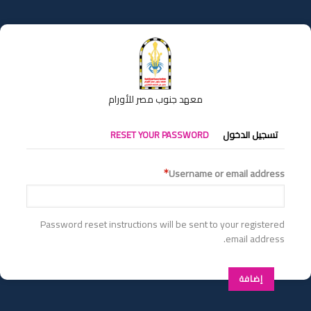
تجاوز
إلى
المحتوى
الرئيسي
معهد جنوب مصر للأورام
التبويبات
تسجيل الدخول
RESET YOUR PASSWORD
الأساسية
Username or email address
Password reset instructions will be sent to your registered
email address.