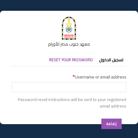
تجاوز
إلى
المحتوى
الرئيسي
معهد جنوب مصر للأورام
التبويبات
تسجيل الدخول
RESET YOUR PASSWORD
الأساسية
Username or email address
Password reset instructions will be sent to your registered
email address.