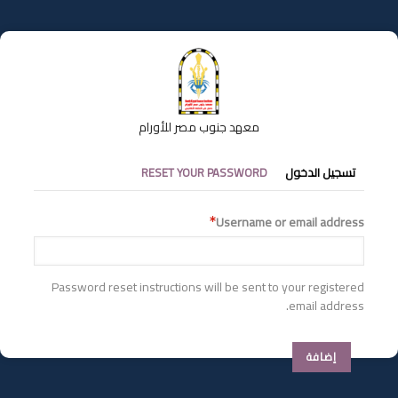
تجاوز
إلى
المحتوى
الرئيسي
معهد جنوب مصر للأورام
التبويبات
تسجيل الدخول
RESET YOUR PASSWORD
الأساسية
Username or email address
Password reset instructions will be sent to your registered
email address.