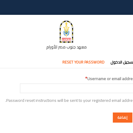
معهد جنوب مصر للأورام
تبويبات
سجيل الدخول
RESET YOUR PASSWORD
أساسية
Username or email addre
Password reset instructions will be sent to your registered email addre