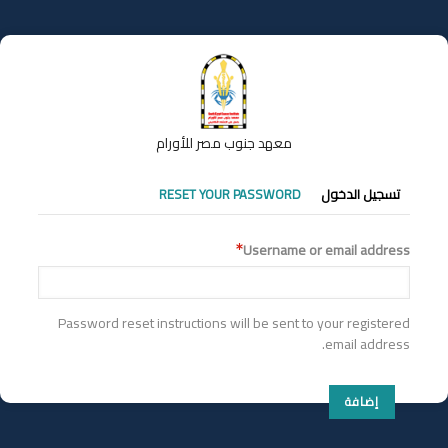
تجاوز
إلى
المحتوى
الرئيسي
معهد جنوب مصر للأورام
التبويبات
تسجيل الدخول
RESET YOUR PASSWORD
الأساسية
Username or email address
Password reset instructions will be sent to your registered
email address.