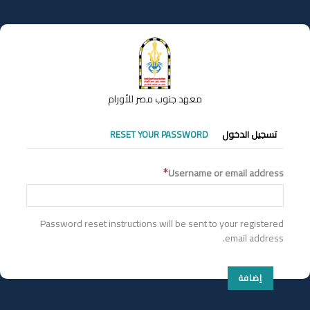
تجاوز
إلى
المحتوى
الرئيسي
معهد جنوب مصر للأورام
التبويبات
تسجيل الدخول
RESET YOUR PASSWORD
الأساسية
Username or email address
Password reset instructions will be sent to your registered
email address.