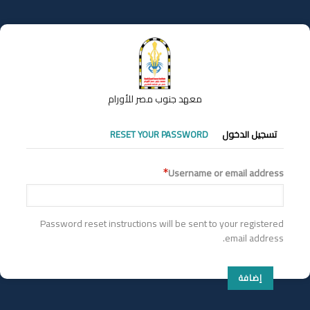
تجاوز
إلى
المحتوى
الرئيسي
معهد جنوب مصر للأورام
التبويبات
تسجيل الدخول
RESET YOUR PASSWORD
الأساسية
Username or email address
Password reset instructions will be sent to your registered
email address.