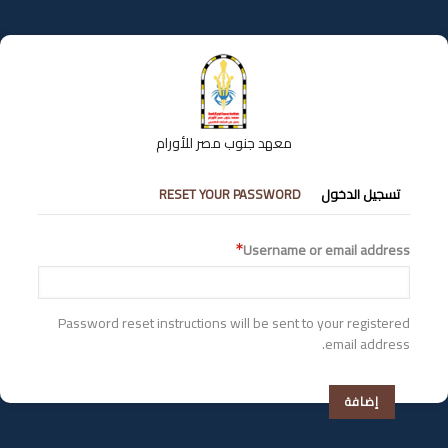
تجاوز
إلى
المحتوى
الرئيسي
معهد جنوب مصر للأورام
التبويبات
تسجيل الدخول
RESET YOUR PASSWORD
الأساسية
Username or email address
Password reset instructions will be sent to your registered
email address.