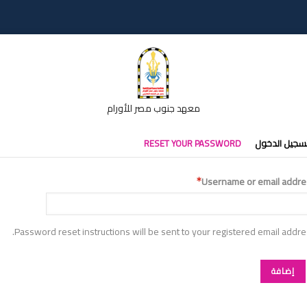
معهد جنوب مصر للأورام
تبويبات
سجيل الدخول
RESET YOUR PASSWORD
أساسية
Username or email addre
Password reset instructions will be sent to your registered email addre