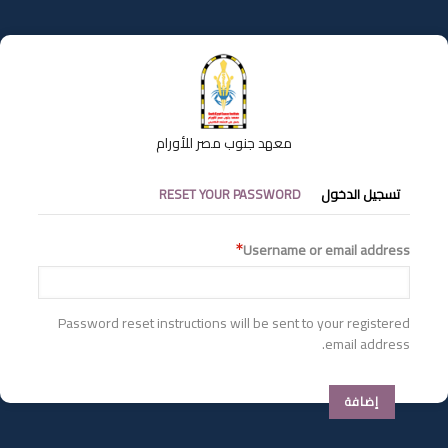
تجاوز
إلى
المحتوى
الرئيسي
معهد جنوب مصر للأورام
التبويبات
تسجيل الدخول
RESET YOUR PASSWORD
الأساسية
Username or email address
Password reset instructions will be sent to your registered
email address.