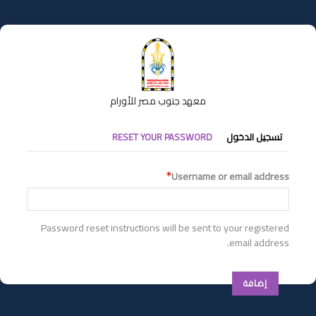
تجاوز
إلى
المحتوى
الرئيسي
معهد جنوب مصر للأورام
التبويبات
تسجيل الدخول
RESET YOUR PASSWORD
الأساسية
Username or email address
Password reset instructions will be sent to your registered
email address.