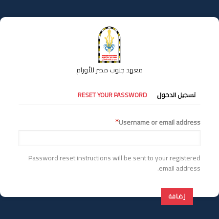
تجاوز
إلى
المحتوى
الرئيسي
معهد جنوب مصر للأورام
التبويبات
تسجيل الدخول
RESET YOUR PASSWORD
الأساسية
Username or email address
Password reset instructions will be sent to your registered
email address.