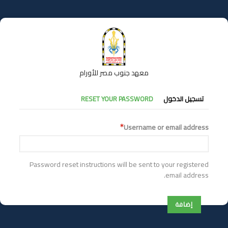
تجاوز
إلى
المحتوى
الرئيسي
معهد جنوب مصر للأورام
التبويبات
تسجيل الدخول
RESET YOUR PASSWORD
الأساسية
Username or email address
Password reset instructions will be sent to your registered
email address.