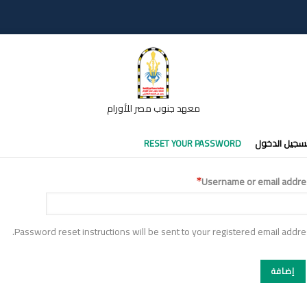
معهد جنوب مصر للأورام
تبويبات
سجيل الدخول
RESET YOUR PASSWORD
أساسية
Username or email addre
Password reset instructions will be sent to your registered email addre